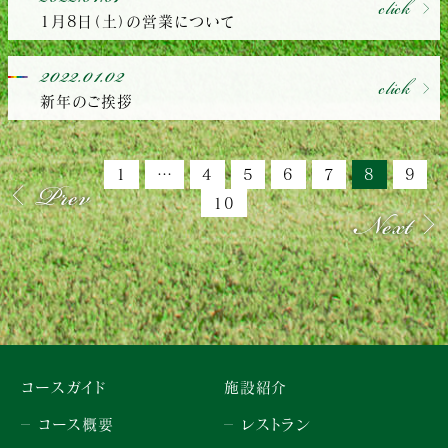
click
1月8日（土）の営業について
2022.01.02
click
新年のご挨拶
Prev
1
…
4
5
6
7
8
9
Next
10
コースガイド
施設紹介
コース概要
レストラン