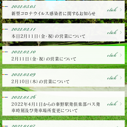
2022.03.05
click
新型コロナウイルス感染者に関するお知らせ
2022.02.11
click
本日2月11日（金・祝）の営業について
2022.02.10
click
2月11日（金・祝）の営業について
2022.02.09
click
2月10日（木）の営業について
2022.01.26
click
2022年4月1日からの秦野駅発倶楽部バス発
車時刻及び発車場所変更について
2022.01.07