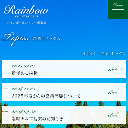
Topics
新着トピックス
HOME
新着トピックス
2025.01.01
click
新年のご挨拶
2024.12.01
click
2025年度からの営業形態について
2024.09.30
click
臨時セルフ営業のお知らせ