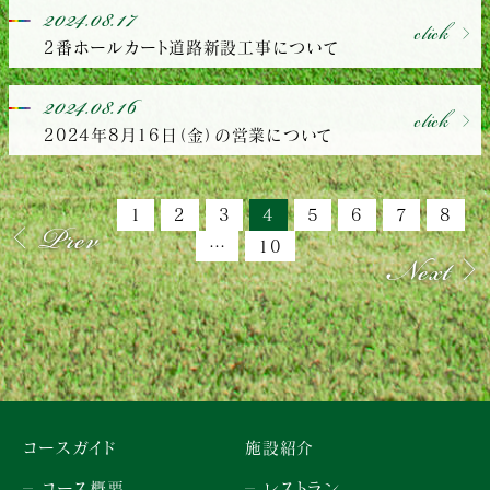
2024.08.17
click
2番ホールカート道路新設工事について
2024.08.16
click
2024年8月16日（金）の営業について
Prev
1
2
3
4
5
6
7
8
Next
…
10
コースガイド
施設紹介
コース概要
レストラン