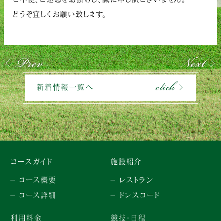
どうぞ宜しくお願い致します。
Prev
Next
click
新着情報一覧へ
コースガイド
施設紹介
コース概要
レストラン
コース詳細
ドレスコード
利用料金
競技・日程