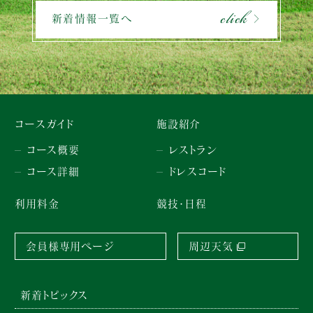
click
新着情報一覧へ
コースガイド
施設紹介
コース概要
レストラン
コース詳細
ドレスコード
利用料金
競技・日程
会員様専用ページ
周辺天気
新着トピックス